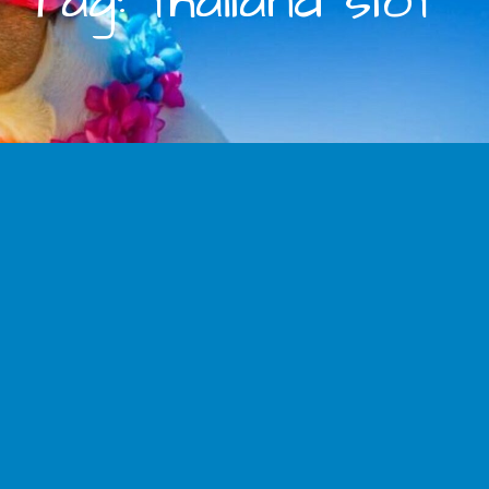
Tag: thailand slot