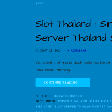
SLOT
Slot Thailand : Si
Server Thailand
AUGUST 25, 2024
XIAZELLA43
Yo, sobat slot mania! Udah pada tau belum t
mau bahas tentang…
CONTINUE READING →
POSTED IN:
UNCATEGORIZED
FILED UNDER:
SERVER THAILAND
,
SITUS SLOT 
THAILAND
,
SLOT SERVER THAILAND SUPER G
SLOT