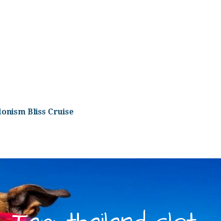
onism Bliss Cruise