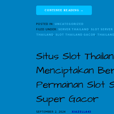
CONTINUE READING →
POSTED IN:
UNCATEGORIZED
FILED UNDER:
SERVER THAILAND
,
SLOT SERVER
THAILAND
,
SLOT THAILAND GACOR
,
THAILAND
Situs Slot Thail
Menciptakan Ber
Permainan Slot S
Super Gacor
SEPTEMBER 2, 2024
XIAZELLA43