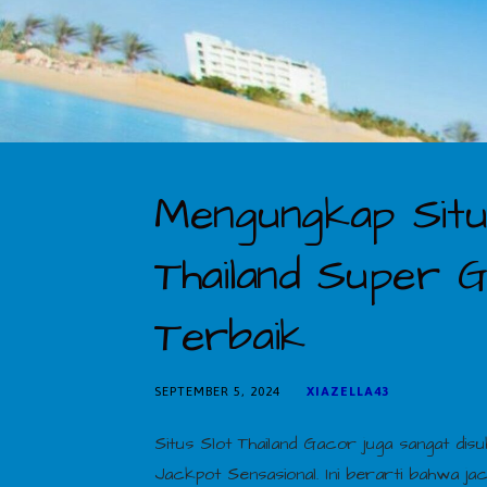
Mengungkap Situ
Thailand Super G
Terbaik
SEPTEMBER 5, 2024
XIAZELLA43
Situs Slot Thailand Gacor juga sangat d
Jackpot Sensasional. Ini berarti bahwa ja