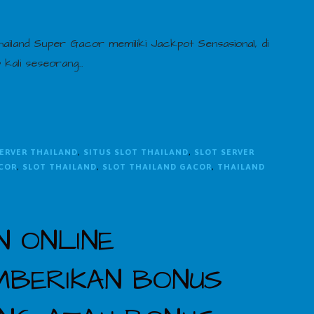
ailand Super Gacor memiliki Jackpot Sensasional, di
 kali seseorang…
SERVER THAILAND
,
SITUS SLOT THAILAND
,
SLOT SERVER
ACOR
,
SLOT THAILAND
,
SLOT THAILAND GACOR
,
THAILAND
N ONLINE
MBERIKAN BONUS