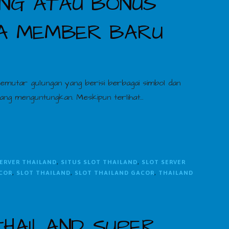
NG ATAU BONUS
DA MEMBER BARU
memutar gulungan yang berisi berbagai simbol dan
ng menguntungkan. Meskipun terlihat…
SERVER THAILAND
,
SITUS SLOT THAILAND
,
SLOT SERVER
ACOR
,
SLOT THAILAND
,
SLOT THAILAND GACOR
,
THAILAND
HAILAND SUPER