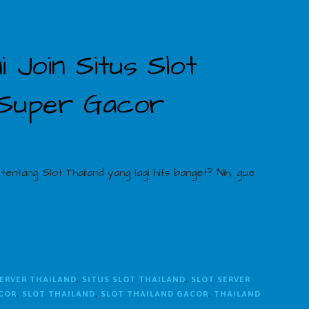
ni Join Situs Slot
 Super Gacor
entang Slot Thailand yang lagi hits banget? Nih, gue
SERVER THAILAND
,
SITUS SLOT THAILAND
,
SLOT SERVER
ACOR
,
SLOT THAILAND
,
SLOT THAILAND GACOR
,
THAILAND