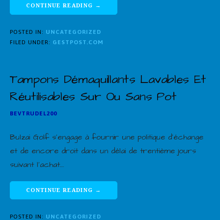
CONTINUE READING →
POSTED IN:
UNCATEGORIZED
FILED UNDER:
GESTPOST.COM
Tampons Démaquillants Lavables Et
Réutilisables Sur Ou Sans Pot
BEVTRUDEL200
Bulzai Golf s’engage à fournir une politique d’échange
et de encore droit dans un délai de trentième jours
suivant l’achat.…
CONTINUE READING →
POSTED IN:
UNCATEGORIZED