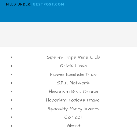
FILED UNDER:
GESTPOST.COM
Sips -n- Trips Wine Club
Quick Links
Powertoexhale Trips
S.E.T. Network
Hedonism Bliss Cruise
Hedonism Topless Travel
Specialty Party Events
Contact
About