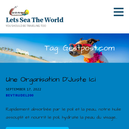
Skip
to
Lets Sea The World
content
YOU SHOULD BE TRAVELING TOO
Tag: Gestpost.com
Une Organisation D’Juste Ici
SEPTEMBER 17, 2022
BEVTRUDEL200
Rapidement absorbée par le poil et la peau, notre huile
assouplit et nourrit le poil, hydrate la peau du visage…