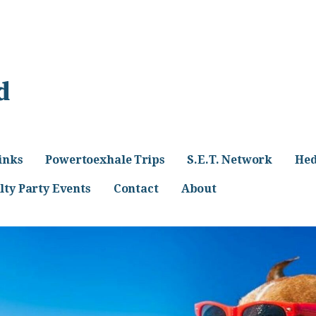
d
inks
Powertoexhale Trips
S.E.T. Network
Hed
lty Party Events
Contact
About