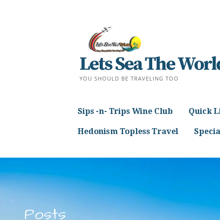
Skip
to
content
Lets Sea The Worl
YOU SHOULD BE TRAVELING TOO
Sips -n- Trips Wine Club
Quick L
Hedonism Topless Travel
Specia
Posts