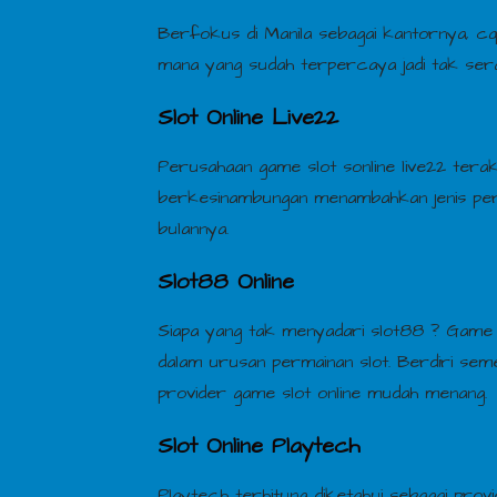
Berfokus di Manila sebagai kantornya, 
mana yang sudah terpercaya jadi tak ser
Slot Online Live22
Perusahaan game slot sonline live22 terak
berkesinambungan menambahkan jenis permai
bulannya.
Slot88 Online
Siapa yang tak menyadari slot88 ? Game sl
dalam urusan permainan slot. Berdiri sem
provider game slot online mudah menang.
Slot Online Playtech
Playtech terhitung diketahui sebagai prov