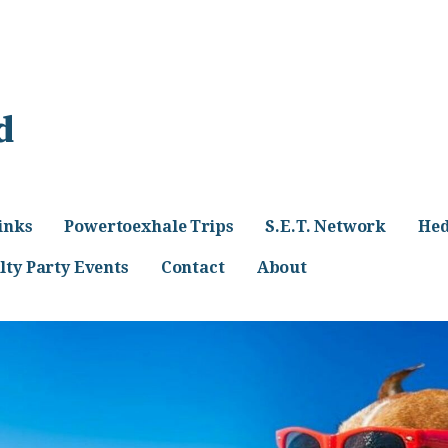
d
inks
Powertoexhale Trips
S.E.T. Network
Hed
lty Party Events
Contact
About