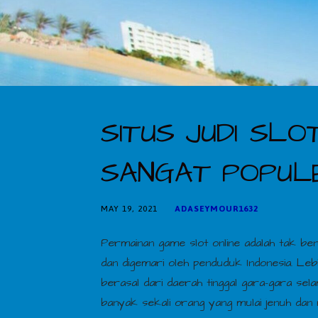
SITUS JUDI SLO
SANGAT POPULE
MAY 19, 2021
ADASEYMOUR1632
Permainan game slot online adalah tak ben
dan digemari oleh penduduk Indonesia. Le
berasal dari daerah tinggal gara-gara se
banyak sekali orang yang mulai jenuh da