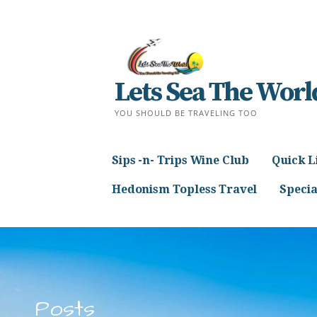
Skip
to
content
Lets Sea The Worl
YOU SHOULD BE TRAVELING TOO
Sips -n- Trips Wine Club
Quick L
Hedonism Topless Travel
Specia
Posts